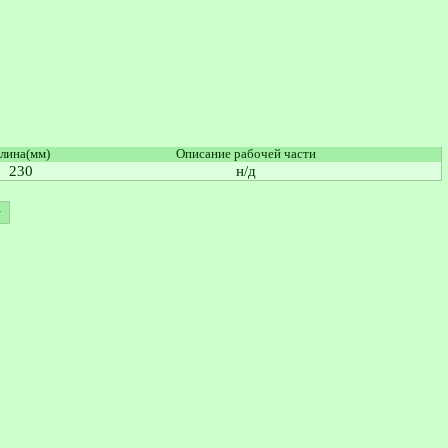
лина(мм)
Описание рабочей части
230
н/д
>