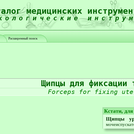
талог медицинских инструмен
кологические инстру
Расширенный поиск
Щипцы для фиксации 
Forceps for fixing ute
Кстати, дл
Щипцы ур
мочеиспускат