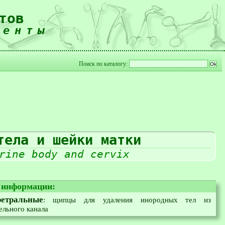
тов
менты
Поиск по каталогу:
тела и шейки матки
rine body and cervix
я информации:
етральные
: щипцы для удаления инородных тел из
ельного канала